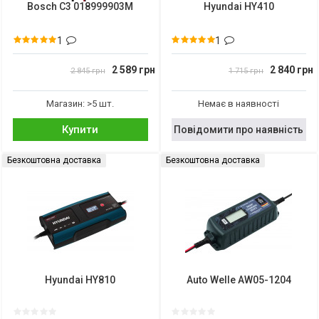
Bosch C3 018999903M
Hyundai HY410
1
1
2 589 грн
2 840 грн
2 845 грн
1 715 грн
Магазин: >5 шт.
Немає в наявності
Купити
Повідомити про наявність
Безкоштовна доставка
Безкоштовна доставка
Hyundai HY810
Auto Welle AW05-1204