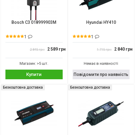
Bosch C3 018999903M
Hyundai HY410
1
1
2 589 грн
2 840 грн
2 845 грн
1 715 грн
Магазин: >5 шт.
Немає в наявності
Купити
Повідомити про наявність
Безкоштовна доставка
Безкоштовна доставка