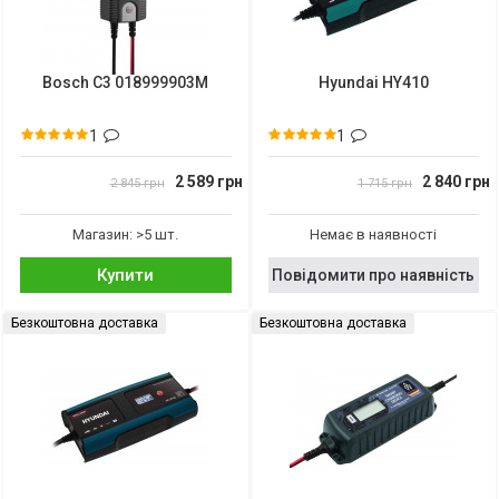
Bosch C3 018999903M
Hyundai HY410
1
1
2 589 грн
2 840 грн
2 845 грн
1 715 грн
Магазин: >5 шт.
Немає в наявності
Купити
Повідомити про наявність
Безкоштовна доставка
Безкоштовна доставка