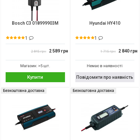
Bosch C3 018999903M
Hyundai HY410
1
1
2 589 грн
2 840 грн
2 845 грн
1 715 грн
Магазин: >5 шт.
Немає в наявності
Купити
Повідомити про наявність
Безкоштовна доставка
Безкоштовна доставка