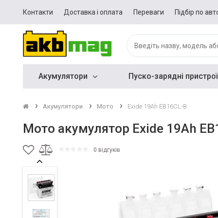
Контакти
Доставка і оплата
Переваги
Підбір по авт
Акумулятори
Пуско-зарядні пристрої
Акумулятори
Мото
Exide 19Ah EB16CL-B
Мото акумулятор Exide 19Ah EB
0 відгуків