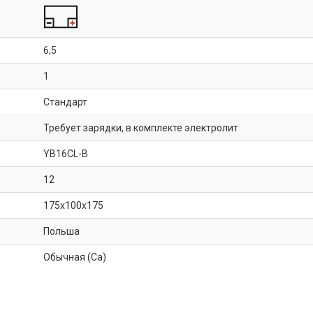
6,5
1
Стандарт
Требует зарядки, в комплекте электролит
YB16CL-B
12
175x100x175
Польша
Обычная (Ca)