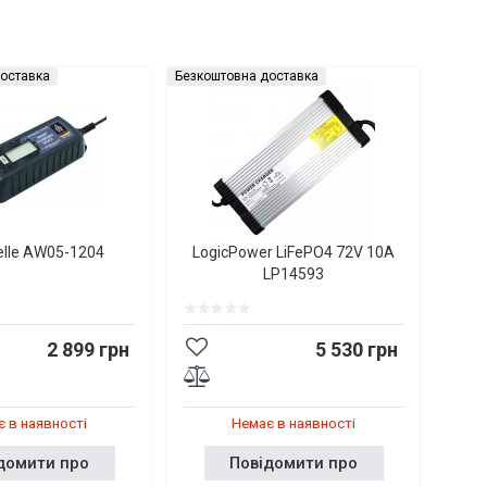
оставка
Безкоштовна доставка
elle AW05-1204
LogicPower LiFePO4 72V 10A
LP14593
2 899 грн
5 530 грн
 в наявності
Немає в наявності
домити про
Повідомити про