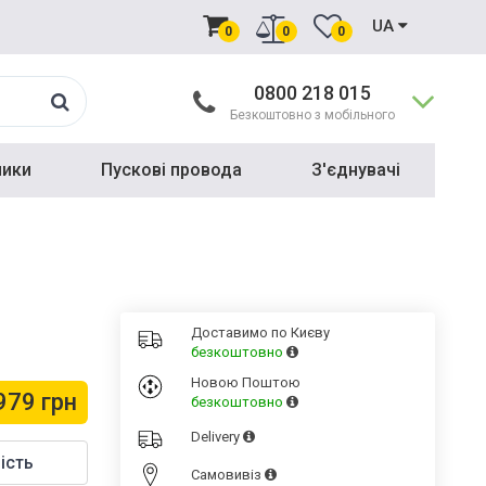
UA
0
0
0
0800 218 015
Безкоштовно з мобільного
ники
Пускові провода
З'єднувачі
Доставимо по Києву
безкоштовно
Новою Поштою
979 грн
безкоштовно
Delivery
ість
Cамовивіз