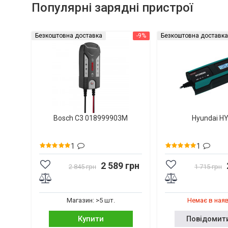
Популярні зарядні пристрої
Безкоштовна доставка
-9%
Безкоштовна доставка
Bosch C3 018999903M
Hyundai H
1
1
2 589 грн
2 845 грн
1 715 грн
Магазин: >5 шт.
Немає в ная
Купити
Повідомит