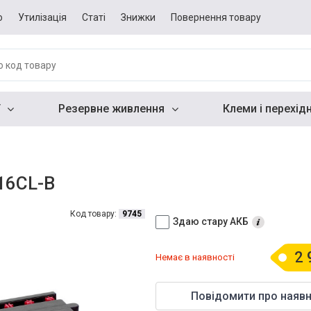
о
Утилізація
Статі
Знижки
Повернення товару
Резервне живлення
Клеми і перехід
16CL-B
Код товару:
9745
Здаю стару АКБ
2 
Немає в наявності
Повідомити про наявн