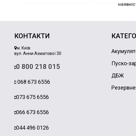
наявніс
КОНТАКТИ
КАТЕГО
м. Київ
Акумулят
вул. Анни Ахматової 30
Пуско-зар
0 800 218 015
ДБЖ
068 673 6556
Резервне
073 675 6556
066 673 6556
044 496 0126