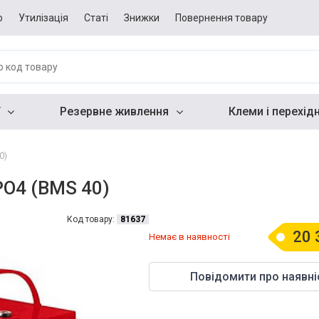
о
Утилізація
Статі
Знижки
Повернення товару
Резервне живлення
Клеми і перехід
0)
PO4 (BMS 40)
Код товару:
81637
20 
Немає в наявності
Повідомити про наявні