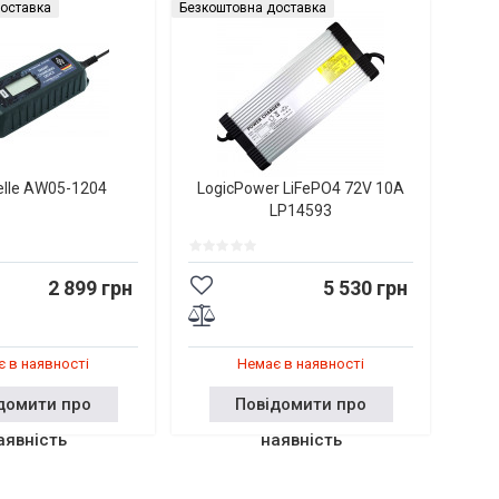
оставка
Безкоштовна доставка
elle AW05-1204
LogicPower LiFePO4 72V 10A
LP14593
2 899 грн
5 530 грн
 в наявності
Немає в наявності
домити про
Повідомити про
аявність
наявність