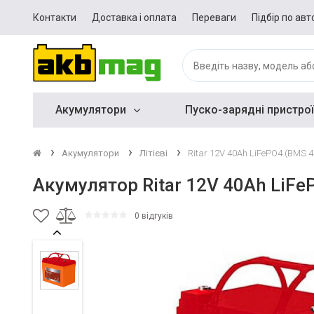
Контакти
Доставка і оплата
Переваги
Підбір по авт
Акумулятори
Пуско-зарядні пристрої
Акумулятори
Літієві
Ritar 12V 40Ah LiFePO4 (BMS 4
Акумулятор Ritar 12V 40Ah LiFe
0 відгуків