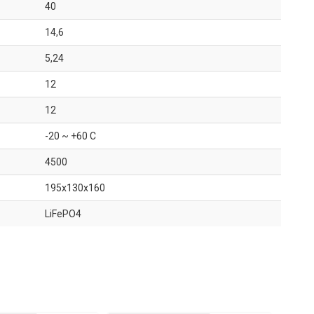
40
14,6
5,24
12
12
-20 ~ +60 C
4500
195x130x160
LiFePO4