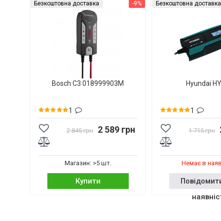
Безкоштовна доставка
-9%
Безкоштовна доставка
Bosch C3 018999903M
Hyundai H
1
1
2 589 грн
2 845 грн
1 715 грн
Магазин: >5 шт.
Немає в ная
Купити
Повідомит
наявніс