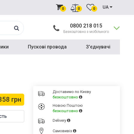
UA
0
0
0
0800 218 015
Безкоштовно з мобільного
ники
Пускові провода
З'єднувачі
Доставимо по Києву
безкоштовно
358 грн
Новою Поштою
безкоштовно
сть
Delivery
Cамовивіз