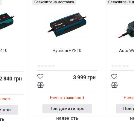
Безкоштовна доставка
Безкоштовна д
Y410
Hyundai HY810
Auto W
3 999 грн
2 840 грн
Немає в наявності
Немає
вності
Повідомити про
Пові
и про
наявність
н
ть