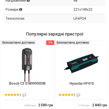
Напряжение
48
Розміри
221x148x32
Технология
LiFePO4
Популярні зарядні пристрої
Безкоштовна доставка
-9%
Безкоштовна доставка
Bosch C3 018999903M
Hyundai HY410
1
1
2 589 грн
2 840 грн
2 845 грн
1 715 грн