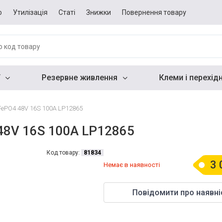
о
Утилізація
Статі
Знижки
Повернення товару
Резервне живлення
Клеми і перехід
iFePO4 48V 16S 100A LP12865
48V 16S 100A LP12865
Код товару:
81834
3 
Немає в наявності
Повідомити про наявні