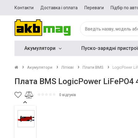
Контакти
Доставка і оплата
Переваги
Підбір по авт
Акумулятори
Пуско-зарядні пристрої
Акумулятори
Літієві
Плати BMS
LogicPower L
Плата BMS LogicPower LiFePO4 
0 відгуків