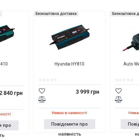
Безкоштовна доставка
Безкоштовна д
Y410
Hyundai HY810
Auto W
3 999 грн
2 840 грн
Немає в наявності
Немає
вності
Повідомити про
Пові
и про
наявність
н
ть