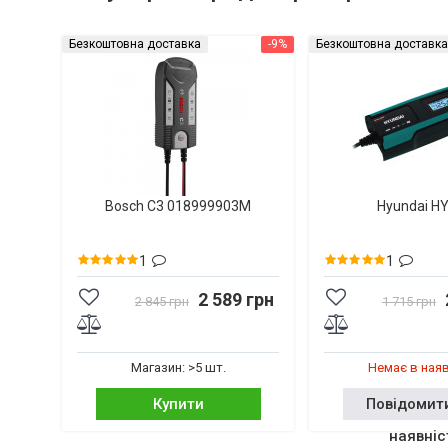
Безкоштовна доставка
-9%
Безкоштовна доставка
Bosch C3 018999903M
Hyundai H
1
1
2 589 грн
2 845 грн
1 715 грн
Магазин: >5 шт.
Немає в ная
Купити
Повідомит
наявніс