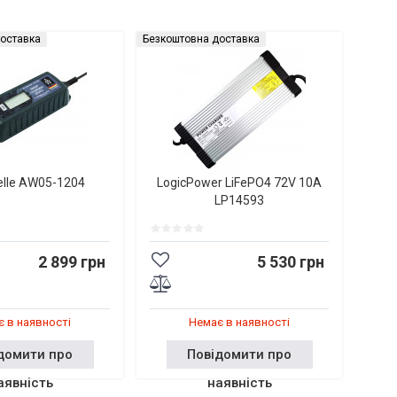
оставка
Безкоштовна доставка
elle AW05-1204
LogicPower LiFePO4 72V 10A
LP14593
2 899 грн
5 530 грн
 в наявності
Немає в наявності
домити про
Повідомити про
аявність
наявність