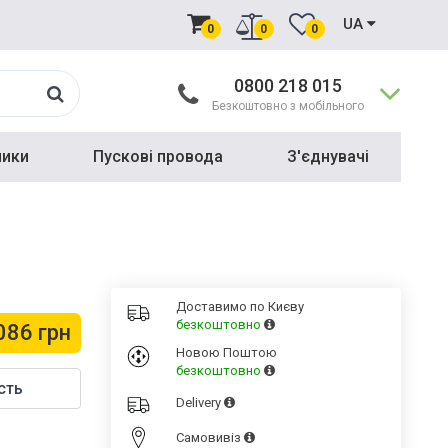
UA
0
0
0
0800 218 015
Безкоштовно з мобільного
ники
Пускові провода
З'єднувачі
Доставимо по Києву
безкоштовно
086 грн
Новою Поштою
безкоштовно
сть
Delivery
Cамовивіз