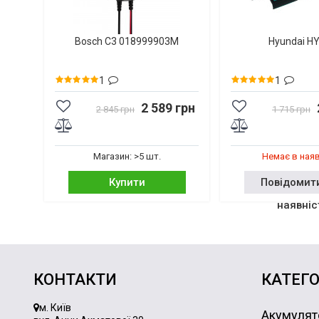
Bosch C3 018999903M
Hyundai H
1
1
2 589 грн
2 845 грн
1 715 грн
Магазин: >5 шт.
Немає в ная
Купити
Повідомит
наявніс
КОНТАКТИ
КАТЕГО
м. Київ
Акумулят