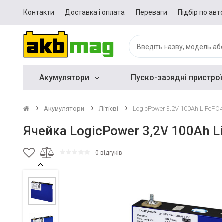
Контакти
Доставка і оплата
Переваги
Підбір по авт
Акумулятори
Пуско-зарядні пристрої
Акумулятори
Літієві
LogicPower 3,2V 100Ah LiFePO
Ячейка LogicPower 3,2V 100Ah L
0 відгуків