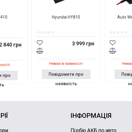
Y410
Hyundai HY810
Auto W
3 999 грн
2 840 грн
Немає в наявності
Немає
вності
Повідомити про
Пові
и про
наявність
н
ть
РІЇ
ІНФОРМАЦІЯ
ори
Підбір АКБ по авто