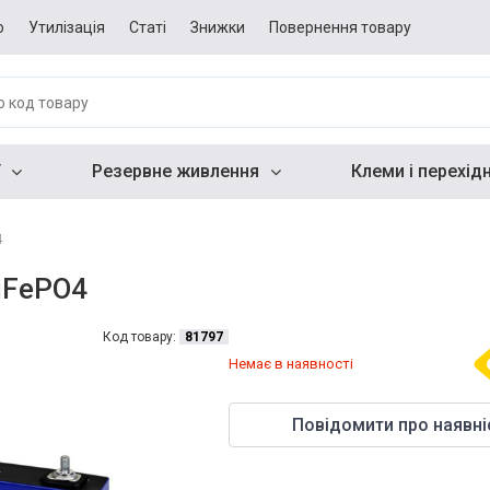
о
Утилізація
Статі
Знижки
Повернення товару
Резервне живлення
Клеми і перехід
4
iFePO4
Код товару:
81797
Немає в наявності
Повідомити про наявні