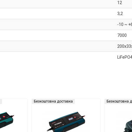
12
3,2
-10 ~ +
7000
200x33
LiFePO
Безкоштовна доставка
Безкоштовна д