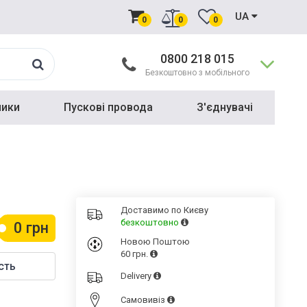
UA
0
0
0
0800 218 015
Безкоштовно з мобільного
ники
Пускові провода
З'єднувачі
Доставимо по Києву
безкоштовно
0 грн
Новою Поштою
60 грн.
сть
Delivery
Cамовивіз