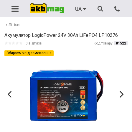
Акумулятори
Автомобільні
Зарядні пристрої
Бензинові генератори
UA
Тягові
Зарядні пристрої
Пуско-зарядні пристрої
Дизельні генератори
Літієві
Акумулятор LogicPower 24V 30Ah LiFePO4 LP10276
Мото
Пускові пристрої (бустери)
ДБЖ
ДБЖ
0 відгуків
Код товару:
81522
Для ДБЖ
Аксесуари
Резервне живлення
Портативні генератори
Збираємо під замовлення
Вантажні
Пускові провода
Для човнів
Зєднувачі (перемички)
Літієві