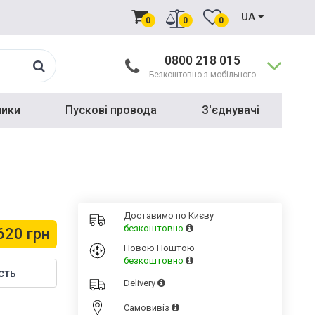
UA
0
0
0
0800 218 015
Безкоштовно з мобільного
ники
Пускові провода
З'єднувачі
Доставимо по Києву
безкоштовно
620 грн
Новою Поштою
безкоштовно
сть
Delivery
Cамовивіз