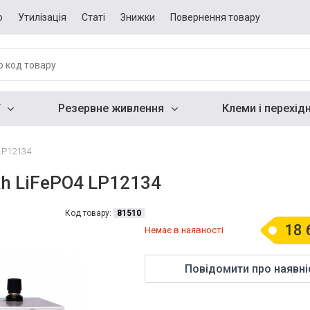
о
Утилізація
Статі
Знижки
Повернення товару
Резервне живлення
Клеми і перехід
LP12134
h LiFePO4 LP12134
Код товару:
81510
18 
Немає в наявності
Повідомити про наявні