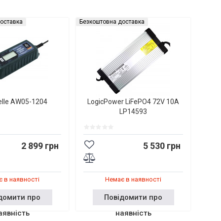
оставка
Безкоштовна доставка
elle AW05-1204
LogicPower LiFePO4 72V 10A
LP14593
2 899 грн
5 530 грн
 в наявності
Немає в наявності
домити про
Повідомити про
аявність
наявність