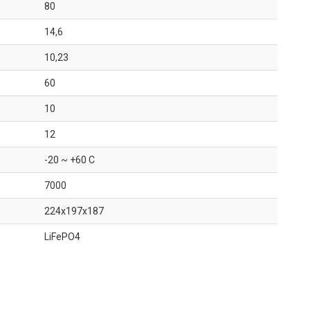
80
14,6
10,23
60
10
12
-20 ~ +60 C
7000
224x197x187
LiFePO4