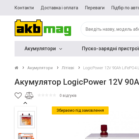
Контакти
Доставка і оплата
Переваги
Підбір по авт
Акумулятори
Пуско-зарядні пристрої
Акумулятори
Літієві
LogicPower 12V 90Ah LiFePO4 
Акумулятор LogicPower 12V 90A
0 відгуків
Збираємо під замовлення