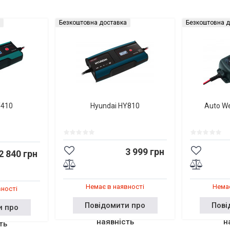
Безкоштовна доставка
Безкоштовна д
Y410
Hyundai HY810
Auto W
3 999 грн
2 840 грн
Немає в наявності
Немає
вності
Повідомити про
Пові
и про
наявність
н
ть