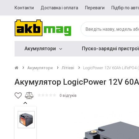
Контакти
Доставка і оплата
Переваги
Підбір по авт
Акумулятори
Пуско-зарядні пристрої
Акумулятори
Літієві
LogicPower 12V 60Ah LiFePO4 
Акумулятор LogicPower 12V 60A
0 відгуків