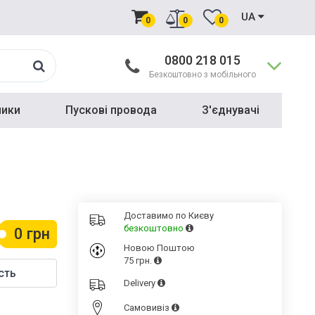
UA
0
0
0
0800 218 015
Безкоштовно з мобільного
ники
Пускові провода
З'єднувачі
Доставимо по Києву
безкоштовно
0 грн
Новою Поштою
75 грн.
сть
Delivery
Cамовивіз