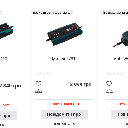
Безкоштовна доставка
Безкоштовна д
Y410
Hyundai HY810
Auto W
3 999 грн
2 840 грн
Немає в наявності
Немає
вності
Повідомити про
Пові
и про
наявність
н
ть