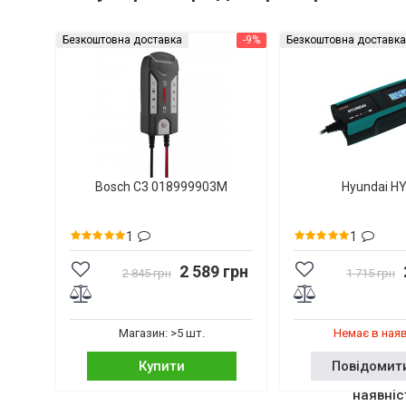
Безкоштовна доставка
-9%
Безкоштовна доставка
Bosch C3 018999903M
Hyundai H
1
1
2 589 грн
2 845 грн
1 715 грн
Магазин: >5 шт.
Немає в ная
Купити
Повідомит
наявніс