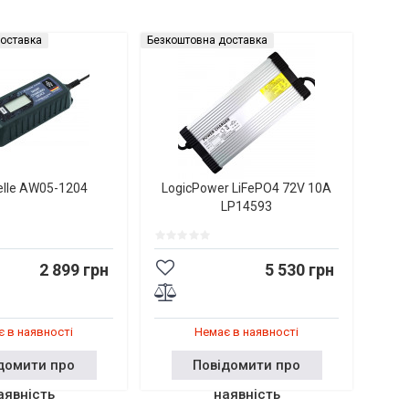
оставка
Безкоштовна доставка
elle AW05-1204
LogicPower LiFePO4 72V 10A
LP14593
2 899 грн
5 530 грн
 в наявності
Немає в наявності
домити про
Повідомити про
аявність
наявність