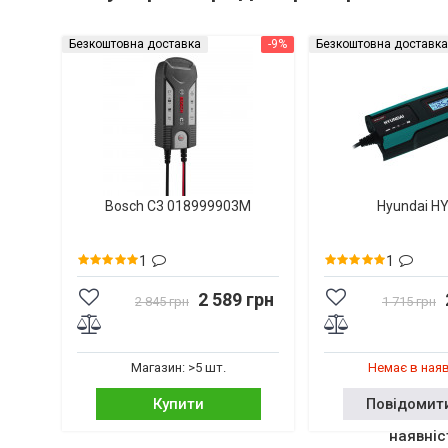
Безкоштовна доставка
-9%
Безкоштовна доставка
Bosch C3 018999903M
Hyundai H
1
1
2 589 грн
2 845 грн
1 715 грн
Магазин: >5 шт.
Немає в ная
Купити
Повідомит
наявніс