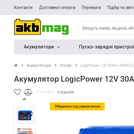
Контакти
Доставка і оплата
Переваги
Підбір по авт
Акумулятори
Пуско-зарядні пристрої
Акумулятори
Літієві
LogicPower 12V 30Ah LiFePO4 
Акумулятор LogicPower 12V 30A
0 відгуків
Збираємо під замовлення