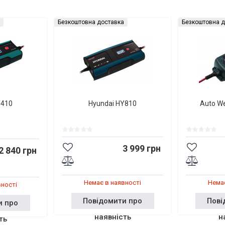
Безкоштовна доставка
Безкоштовна д
Y410
Hyundai HY810
Auto W
3 999 грн
2 840 грн
Немає в наявності
Немає
вності
Повідомити про
Пові
и про
наявність
н
ть