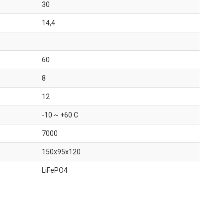
30
14,4
60
8
12
-10 ~ +60 C
7000
150x95x120
LiFePO4