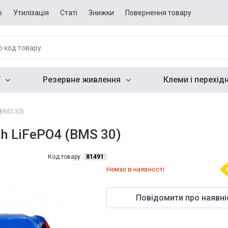
о
Утилізація
Статі
Знижки
Повернення товару
Резервне живлення
Клеми і перехід
(BMS 30)
h LiFePO4 (BMS 30)
Код товару:
81491
Немає в наявності
Повідомити про наявні