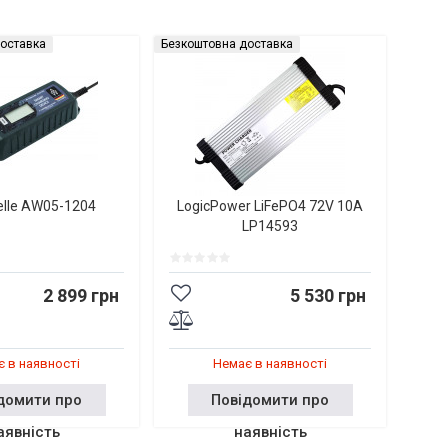
оставка
Безкоштовна доставка
elle AW05-1204
LogicPower LiFePO4 72V 10A
LP14593
2 899 грн
5 530 грн
 в наявності
Немає в наявності
домити про
Повідомити про
аявність
наявність