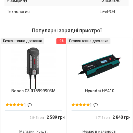
Розміри
135x85x90
Технология
LiFePO4
Популярні зарядні пристрої
Безкоштовна доставка
-9%
Безкоштовна доставка
Bosch C3 018999903M
Hyundai HY410
1
1
2 589 грн
2 840 грн
2 845 грн
1 715 грн
Магазин: >5 шт.
Немає в наявності