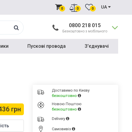
UA
0
0
0
0800 218 015
Безкоштовно з мобільного
ники
Пускові провода
З'єднувачі
Доставимо по Києву
безкоштовно
Новою Поштою
436 грн
безкоштовно
Delivery
ість
Cамовивіз