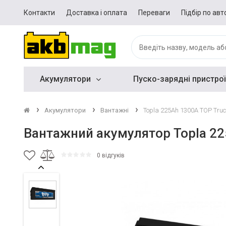
Контакти
Доставка і оплата
Переваги
Підбір по авт
Акумулятори
Пуско-зарядні пристрої
Акумулятори
Вантажні
Topla 225Ah 1300A TOP Truc
Вантажний акумулятор Topla 22
0 відгуків