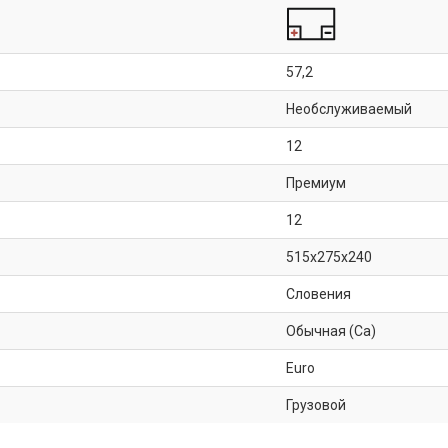
57,2
Необслуживаемый
12
Премиум
12
515x275x240
Словения
Обычная (Ca)
Euro
Грузовой