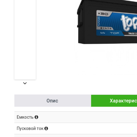
Опис
Характерис
Емкость
Пусковой ток