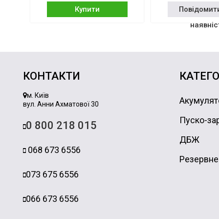
Купити
Повідомит
наявніс
КОНТАКТИ
КАТЕГО
м. Київ
Акумулят
вул. Анни Ахматової 30
Пуско-зар
0 800 218 015
ДБЖ
068 673 6556
Резервне
073 675 6556
066 673 6556