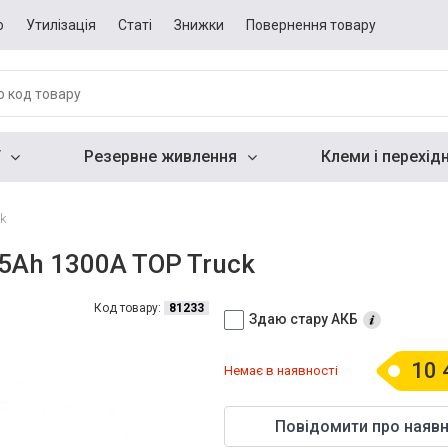
о
Утилізація
Статі
Знижки
Повернення товару
Резервне живлення
Клеми і перехід
k
5Ah 1300A TOP Truck
Код товару:
81233
Здаю стару АКБ
10 
Немає в наявності
Повідомити про наявн