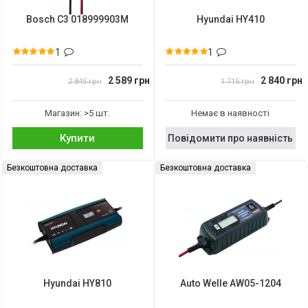
Bosch C3 018999903M
Hyundai HY410
1
1
2 589 грн
2 840 грн
2 845 грн
1 715 грн
Магазин: >5 шт.
Немає в наявності
Купити
Повідомити про наявність
Безкоштовна доставка
Безкоштовна доставка
Hyundai HY810
Auto Welle AW05-1204