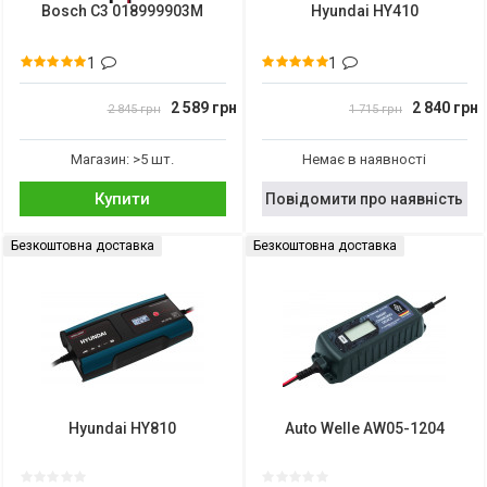
Bosch C3 018999903M
Hyundai HY410
1
1
2 589 грн
2 840 грн
2 845 грн
1 715 грн
Магазин: >5 шт.
Немає в наявності
Купити
Повідомити про наявність
Безкоштовна доставка
Безкоштовна доставка
Hyundai HY810
Auto Welle AW05-1204