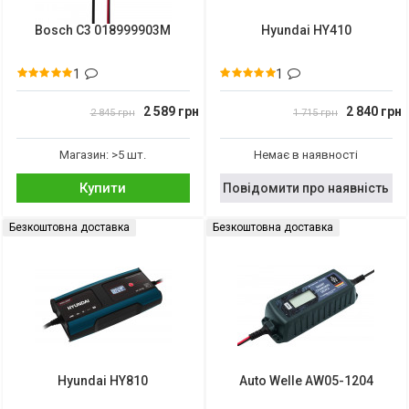
Bosch C3 018999903M
Hyundai HY410
1
1
2 589 грн
2 840 грн
2 845 грн
1 715 грн
Магазин: >5 шт.
Немає в наявності
Купити
Повідомити про наявність
Безкоштовна доставка
Безкоштовна доставка
Hyundai HY810
Auto Welle AW05-1204