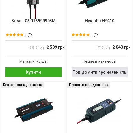
Bosch C3 018999903M
Hyundai HY410
1
1
2 589 грн
2 840 грн
2 845 грн
1 715 грн
Магазин: >5 шт.
Немає в наявності
Купити
Повідомити про наявність
Безкоштовна доставка
Безкоштовна доставка