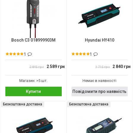
Bosch C3 018999903M
Hyundai HY410
1
1
2 589 грн
2 840 грн
2 845 грн
1 715 грн
Магазин: >5 шт.
Немає в наявності
Купити
Повідомити про наявність
Безкоштовна доставка
Безкоштовна доставка