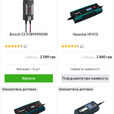
Bosch C3 018999903M
Hyundai HY410
1
1
2 589 грн
2 840 грн
2 845 грн
1 715 грн
Магазин: >5 шт.
Немає в наявності
Купити
Повідомити про наявність
Безкоштовна доставка
Безкоштовна доставка