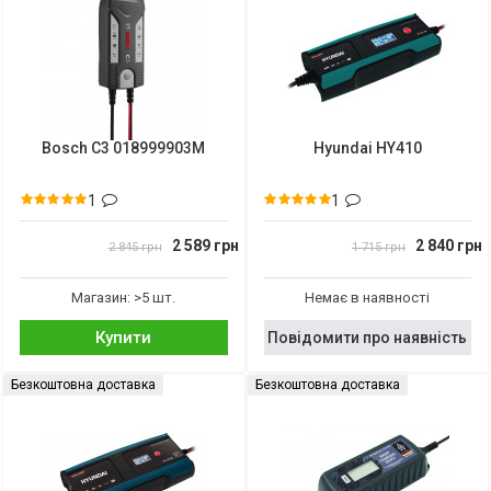
Bosch C3 018999903M
Hyundai HY410
1
1
2 589 грн
2 840 грн
2 845 грн
1 715 грн
Магазин: >5 шт.
Немає в наявності
Купити
Повідомити про наявність
Безкоштовна доставка
Безкоштовна доставка