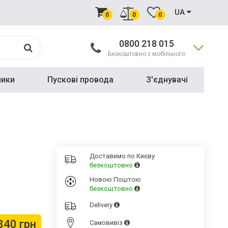
UA
0
0
0
0800 218 015
Безкоштовно з мобільного
ники
Пускові провода
З'єднувачі
Доставимо по Києву
безкоштовно
Новою Поштою
безкоштовно
Delivery
840 грн
Cамовивіз