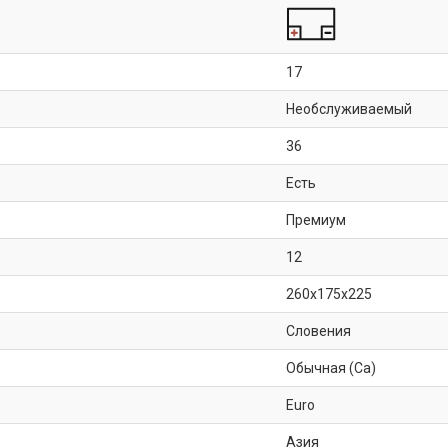
17
Необслуживаемый
36
Есть
Премиум
12
260x175x225
Словения
Обычная (Ca)
Euro
Азия