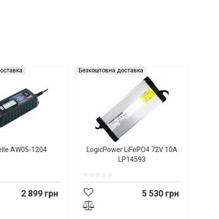
оставка
Безкоштовна доставка
elle AW05-1204
LogicPower LiFePO4 72V 10A
LP14593
2 899 грн
5 530 грн