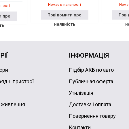
Немає в наявності
Немає
вності
Повідомити про
Пові
и про
наявність
н
ть
РІЇ
ІНФОРМАЦІЯ
ори
Підбір АКБ по авто
ядні пристрої
Публичная оферта
Утилізація
 живлення
Доставка і оплата
Повернення товару
Контакти