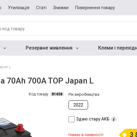
о
Утилізація
Статі
Знижки
Повернення товару
Резервне живлення
Клеми і перехід
apan L
a 70Ah 700A TOP Japan L
Код товару:
81458
Рік виробництва
2022
Здаю стару АКБ
3 
Немає в наявності