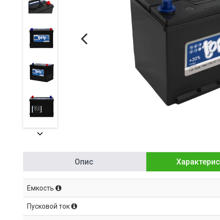
Опис
Характерис
Емкость
Пусковой ток