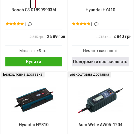
Bosch C3 018999903M
Hyundai HY410
1
1
2 589 грн
2 840 грн
2 845 грн
1 715 грн
Магазин: >5 шт.
Немає в наявності
Купити
Повідомити про наявність
Безкоштовна доставка
Безкоштовна доставка
Hyundai HY810
Auto Welle AW05-1204