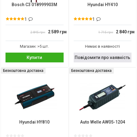
Bosch C3 018999903M
Hyundai HY410
1
1
2 589 грн
2 840 грн
2 845 грн
1 715 грн
Магазин: >5 шт.
Немає в наявності
Купити
Повідомити про наявність
Безкоштовна доставка
Безкоштовна доставка
Hyundai HY810
Auto Welle AW05-1204