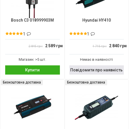
Bosch C3 018999903M
Hyundai HY410
1
1
2 589 грн
2 840 грн
2 845 грн
1 715 грн
Магазин: >5 шт.
Немає в наявності
Купити
Повідомити про наявність
Безкоштовна доставка
Безкоштовна доставка