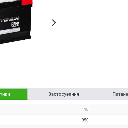
тики
Застосування
Питання
110
950