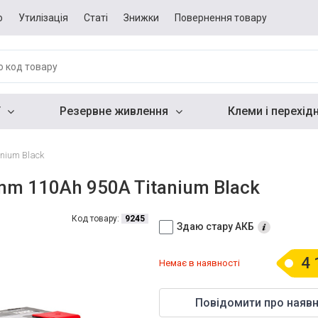
о
Утилізація
Статі
Знижки
Повернення товару
Резервне живлення
Клеми і перехід
nium Black
m 110Ah 950A Titanium Black
Код товару:
9245
Здаю стару АКБ
4 
Немає в наявності
Повідомити про наявн