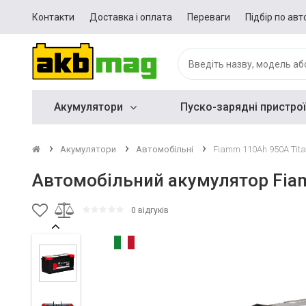
Контакти
Доставка і оплата
Переваги
Підбір по авт
Акумулятори
Пуско-зарядні пристрої
Акумулятори
Автомобільні
Fiamm 110Ah 950A Tita
Автомобільний акумулятор Fiam
0 відгуків