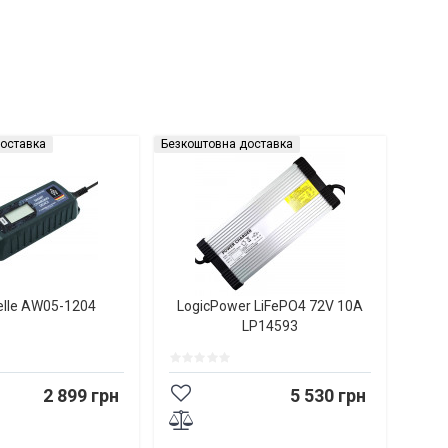
оставка
Безкоштовна доставка
elle AW05-1204
LogicPower LiFePO4 72V 10A
LP14593
2 899 грн
5 530 грн