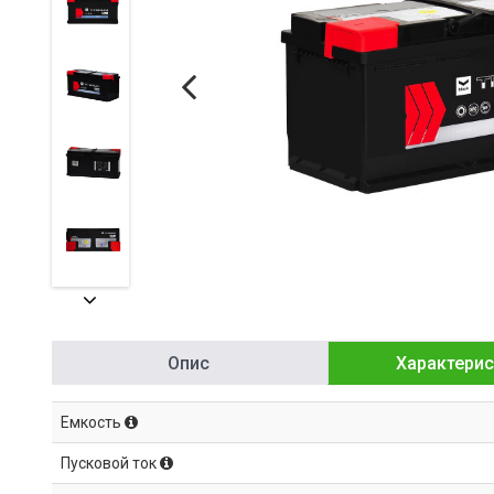
Опис
Характерис
Емкость
Пусковой ток