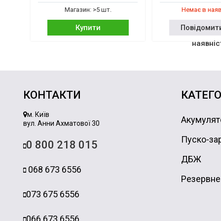
Магазин: >5 шт.
Немає в ная
Купити
Повідомит
наявніс
КОНТАКТИ
КАТЕГО
м. Київ
Акумулят
вул. Анни Ахматової 30
Пуско-зар
0 800 218 015
ДБЖ
068 673 6556
Резервне
073 675 6556
066 673 6556