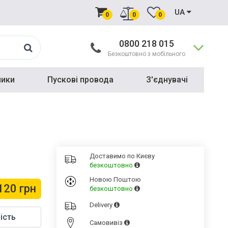
UA
0
0
0
0800 218 015
Безкоштовно з мобільного
ники
Пускові провода
З'єднувачі
Доставимо по Києву
безкоштовно
Новою Поштою
120 грн
безкоштовно
Delivery
ість
Cамовивіз