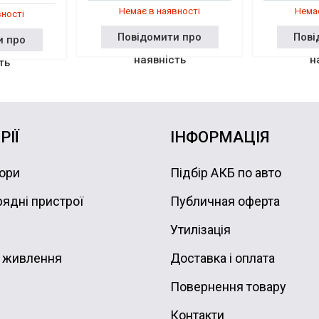
Немає в наявності
Немає
вності
Повідомити про
Пові
и про
наявність
н
ть
РІЇ
ІНФОРМАЦІЯ
ори
Підбір АКБ по авто
ядні пристрої
Публичная оферта
Утилізація
 живлення
Доставка і оплата
Повернення товару
Контакти