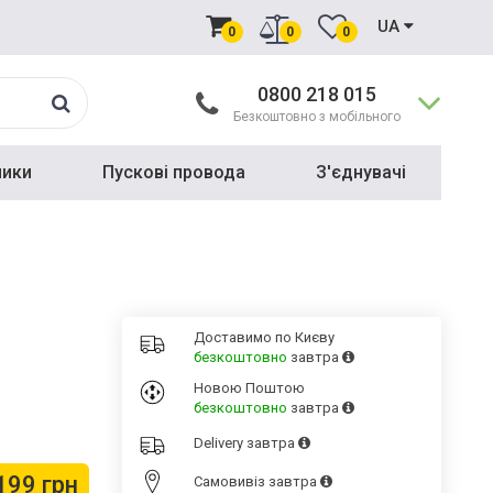
UA
0
0
0
0800 218 015
Безкоштовно з мобільного
ники
Пускові провода
З'єднувачі
Доставимо по Києву
безкоштовно
завтра
Новою Поштою
безкоштовно
завтра
Delivery
завтра
199 грн
Cамовивіз
завтра