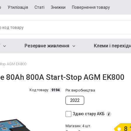
о
Утилізація
Статі
Знижки
Повернення товару
Резервне живлення
Клеми і перехід
-Stop AGM EK800
e 80Ah 800A Start-Stop AGM EK800
Код товару:
9194
Рік виробництва
2022
Здаю стару АКБ
Магазин: 4 шт.
8 