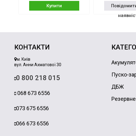
Купити
Повідомит
наявніс
КОНТАКТИ
КАТЕГО
м. Київ
Акумулят
вул. Анни Ахматової 30
Пуско-зар
0 800 218 015
ДБЖ
068 673 6556
Резервне
073 675 6556
066 673 6556