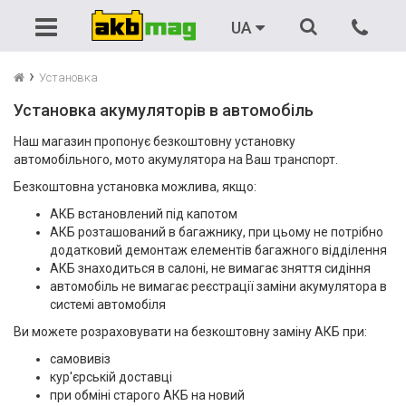
Акумулятори
Автомобільні
Зарядні пристрої
Бензинові генератори
UA
Тягові
Зарядні пристрої
Пуско-зарядні пристрої
Дизельні генератори
Установка
Установка акумуляторів в автомобіль
Мото
Пускові пристрої (бустери)
ДБЖ
ДБЖ
Наш магазин пропонує безкоштовну установку
автомобільного, мото акумулятора на Ваш транспорт.
Для ДБЖ
Аксесуари
Резервне живлення
Портативні генератори
Безкоштовна установка можлива, якщо:
Вантажні
Пускові провода
АКБ встановлений під капотом
АКБ розташований в багажнику, при цьому не потрібно
додатковий демонтаж елементів багажного відділення
Для човнів
Зєднувачі (перемички)
АКБ знаходиться в салоні, не вимагає зняття сидіння
автомобіль не вимагає реєстрації заміни акумулятора в
Літієві
системі автомобіля
Ви можете розраховувати на безкоштовну заміну АКБ при:
самовивіз
кур'єрській доставці
при обміні старого АКБ на новий