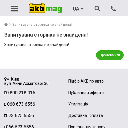
Акумулятори
Автомобільні
Зарядні пристрої
Бензинові генератори
UA
Тягові
Зарядні пристрої
Пуско-зарядні пристрої
Дизельні генератори
Запитувана сторінка не знайдена!
Запитувана сторінка не знайдена!
Мото
Пускові пристрої (бустери)
ДБЖ
ДБЖ
Запитувана сторінка не знайдена!
Для ДБЖ
Аксесуари
Резервне живлення
Портативні генератори
Продовжити
Вантажні
Пускові провода
м. Київ
Для човнів
Зєднувачі (перемички)
Підбір АКБ по авто
вул. Анни Ахматової 30
0 800 218 015
Публичная оферта
Літієві
068 673 6556
Утилізація
073 675 6556
Доставка і оплата
066 673 6556
Повернення товару