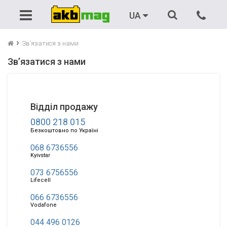
Акумулятори
Автомобільні
Зарядні пристрої
Бензинові генератори
UA
Тягові
Зарядні пристрої
Пуско-зарядні пристрої
Дизельні генератори
Зв’язатися з нами
Зв’язатися з нами
Мото
Пускові пристрої (бустери)
ДБЖ
ДБЖ
Для ДБЖ
Аксесуари
Резервне живлення
Портативні генератори
Відділ продажу
Вантажні
Пускові провода
0800 218 015
Безкоштовно по Україні
Для човнів
Зєднувачі (перемички)
068 6736556
Kyivstar
Літієві
073 6756556
Lifecell
066 6736556
Vodafone
044 496 0126