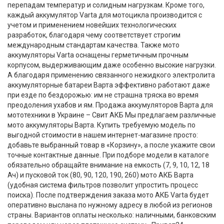
перепадам температур и солидным нагрузкам. Кроме того,
каждый аккумулятор Varta для мотоцикла производится с
учетом и применением новейших технологических
разработок, благодаря чему соответствует строгим
международным стандартам качества. Также мото
аккумуляторы Varta оснащены герметичным прочным
корпусом, выдерживающим даже особенно высокие нагрузки.
А благодаря применению связанного нежидкого электролита
аккумуляторные батареи Варта эффективно работают даже
при езде по бездорожью: им не страшна тряска во время
преодоления ухабов и ям. Продажа аккумуляторов Варта для
мототехники в Украине – Свит АКБ Мы предлагаем различные
мото аккумуляторы Варта. Купить требуемую модель по
выгодной стоимости в нашем интернет-магазине просто:
добавьте выбранный товар в «Корзину», а после укажите свои
точные контактные данные. При подборе модели в каталоге
обязательно обращайте внимание на емкость (7, 9, 10, 12, 18
Ач) и пусковой ток (80, 90, 120, 190, 260) мото АКБ Варта
(удобная система фильтров позволит упростить процесс
поиска). После подтверждения заказа мото АКБ Varta будет
оперативно выслана по нужному адресу в любой из регионов
страны. Вариантов оплаты несколько: наличными, банковским