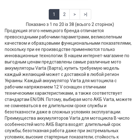
1
2
>
>|
Показано з 1 по 20 із 38 (всього 2 сторінок)
Продукция этого немецкого бренда отличается
превосходными рабочими параметрами, великолепным
качеством и образцовыми функциональными показателями,
поскольку при ее производстве применяются только
инновационные технологии. В нашем интернет-магазине по
выгодным ценам представлены самые различные мото
аккумуляторы Varta (Варта), купить требуемую модель
каждый желающий может с доставкой в любой регион
Украины. Каждый аккумулятор Varta для мотоцикла с
рабочим напряжением 12 V оснащен отличными
техническими характеристиками, а также соответствует
стандартам EN/DIN. Потому, выбирая мото АКБ Varta, можете
не сомневаться в ее длительном сроке службы и
безотказности даже в сложных условиях эксплуатации.
Преимущества аккумуляторов Varta для мотоцикла В число
особенностей мото АКБ Варта входят: длительный срок
службы; безотказная работа даже при экстремальных
условиях; высокие стартерные показатели; стойкость к