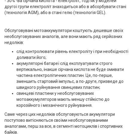
- 30% -ва сірчана кислота - електроліт, тоді як у моделей
другої групи електроліт знаходиться або в абсорбувати стані
(технологія AGM), або в стані гелю (технологія GEL).
Обслуговувані мотоаккумулятори коштують дешевше своїх
необслуговуваних аналогів, але вони мають ряд серйозних
недоліків:
слід контролювати рівень електроліту і при необхідності
доливати його;
акумуляторні батареї слід експлуатувати строго
вертикально, інакше сірчана кислота не буде омивати
частина електролітичних пластин. Це, по-перше,
зменшить стартовий імпульс, а по-друге, призведе до
швидкого руйнування свинцевих пластин;
свинцеві пластини у необслуговуваних
мотоаккумуляторов мають меншу стійкістю до
корозійного і механічного руйнування.
Саме через цих недоліків обслуговуються акумулятори
поступово витісняються своїми необслуговуваними
аналогами, перш за все, в сегменті мотоциклів і спортивних
байків.