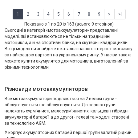
1
2
3
4
5
6
7
8
9
>
>|
Показано з 1 по 20 із 163 (всього 9 сторінок)
Сьогодні в категорії «мотоаккумулятори» представлені
моделі, які встановлюються не тільки на традиційні
мотоцикли, а й на спортивні байки, на скутери і квадроцикли.
Всі ці моделі ви знайдете в каталозі нашого інтернет-магазину
за найкращою вартості на українському ринку. У нас ви також
можете купити акумулятор для мотоцикла, виготовлений за
різними технологіями.
Різновиди мотоаккумуляторов
Все мотоаккумулятори поділяються на 2 великі групи -
обслуговуються і не обслуговуються. До першої групи
належать сурм'янисті, малосурм'янистих, кальцієві і гібридні
акумуляторні батареї, а до другої - гелеві та моделі, створені
за технологією AGM.
У корпус акумуляторних батарей першої групи залитий рідкий