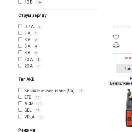
12 В
14
Струм заряду
0.7 А
1
1 А
1
3 А
2
5 А
4
8 А
2
Нема
10 А
3
20 А
2
Пов
Тип АКБ
Безкоштовна
Кислотно-свинцевий (Ca)
15
EFB
11
AGM
11
GEL
11
VRLA
11
Режими