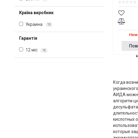
Країна виробник
Украина
15
Нема
Гарантія
Пов
12 міс
15
Когда возни
украинского
АИДА можно
алгоритм ци
десульфатац
длительност
кислотных 
использоват
которые защ
аккумулято