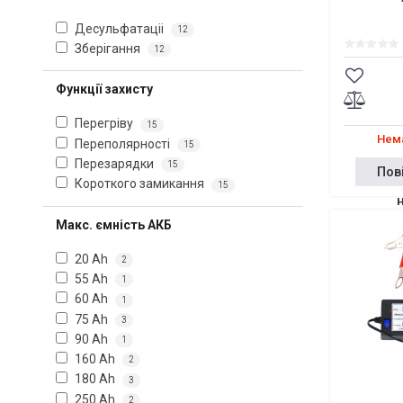
Десульфатаціі
12
Зберігання
12
Функції захисту
Перегріву
15
Нема
Переполярності
15
Перезарядки
15
Пов
Короткого замикання
15
Макс. ємність АКБ
20 Ah
2
55 Ah
1
60 Ah
1
75 Ah
3
90 Ah
1
160 Ah
2
180 Ah
3
250 Ah
2