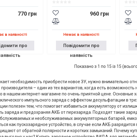
770 грн
960 грн
є в наявності
Немає в наявності
ідомити про
Повідомити про
наявність
наявність
Показано з 1 по 15 із 15 (всьог
кает необходимость приобрести новое ЗУ, нужно внимательно отн
 производителя – один из тех вариантов, когда есть возможность
 в нашем интернет-магазине по очень приятной цене. Основные х
клического импульсного заряда с эффектом десульфатации в трех
ии полезен тем, что помогает избавиться аккумулятору от излиш
ь заряда и предохраняя АКБ от перезаряда. Подходят такие заря
обслуживаемых и необслуживаемых аккумуляторных батарей, емкос
ься как пускозарядное устройство, в случае если АКБ разрядитс
ищают от обратной полярности и коротких замыканий. Почему ку
ра выгодно у нас? Купить зарядное устройство АИДА для автомоб