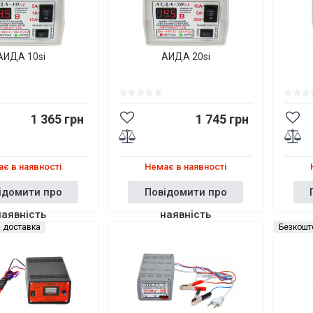
АИДА 10si
АИДА 20si
1 365 грн
1 745 грн
є в наявності
Немає в наявності
ідомити про
Повідомити про
наявність
наявність
 доставка
Безкошт