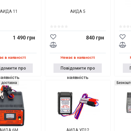
АИДА 11
АИДА 5
1 490 грн
840 грн
є в наявності
Немає в наявності
ідомити про
Повідомити про
наявність
наявність
 доставка
Безкошт
АИДА 6М
АИДА УП12