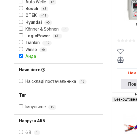
Auto Welle
+2
Bosch
+3
CTEK
+15
Hyundai
+6
Könner & Söhnen
+1
LogicPower
+31
Tianlan
+12
Winso
+6
Аида
Наявність
Нема
На складі постачальника
15
Пов
Тип
Безкоштовна
Імпульсне
15
Напруга АКБ
6 В
1