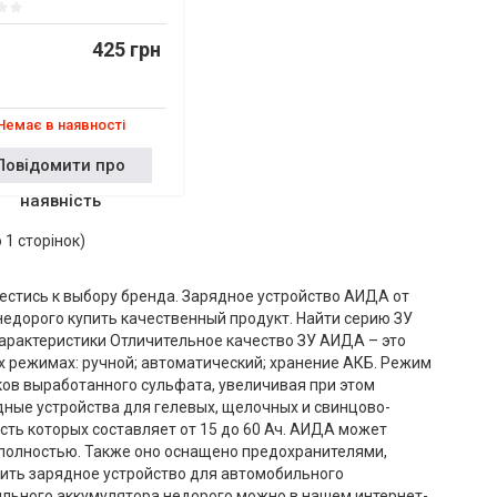
425 грн
Немає в наявності
Повідомити про
наявність
о 1 сторінок)
естись к выбору бренда. Зарядное устройство АИДА от
 недорого купить качественный продукт. Найти серию ЗУ
арактеристики Отличительное качество ЗУ АИДА – это
 режимах: ручной; автоматический; хранение АКБ. Режим
ков выработанного сульфата, увеличивая при этом
дные устройства для гелевых, щелочных и свинцово-
ть которых составляет от 15 до 60 Ач. АИДА может
я полностью. Также оно оснащено предохранителями,
пить зарядное устройство для автомобильного
ильного аккумулятора недорого можно в нашем интернет-