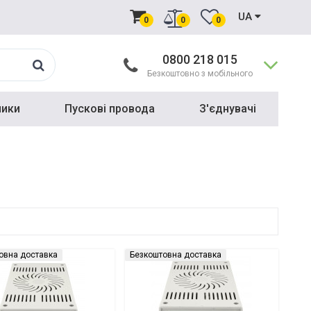
UA
0
0
0
0800 218 015
Безкоштовно з мобільного
ники
Пускові провода
З'єднувачі
овна доставка
Безкоштовна доставка