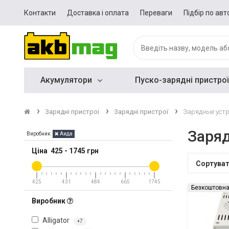
Контакти
Доставка і оплата
Переваги
Підбір по авт
Акумулятори
Пуско-зарядні пристрої
Зарядні пристрої
Зарядні пристрої
Зарядные уст
Заря
Виробник:
Аида
Ціна
425
-
1745
грн
Сортува
425
431
484
665
1745
Безкоштовна
Виробник
Alligator
+7