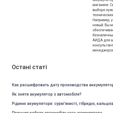
магазине. С
выборе нуж
технических
Например, у
новый. Вы м
обеспечива
безналичным
АИДА для ав
консультант
менеджеров,
Остані статі
Как расшифровать дату производства аккумулято
Як зняти акумулятор з автомобіля?
Рідинні акумулятори: сурм'янисті, гібридні, кальцієв
Принцип роботи автомобільного акумулятора