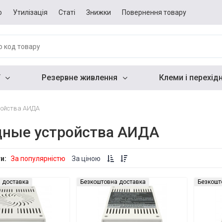
о
Утилізація
Статі
Знижки
Повернення товару
Резервне живлення
Клеми і перехід
ройства АИДА
дные устройства АИДА
ти:
За популярністю
За ціною
 доставка
Безкоштовна доставка
Безкошт